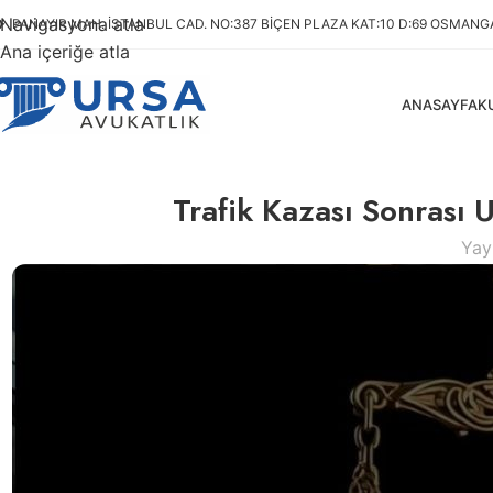
Navigasyona atla
PANAYIR MAH. İSTANBUL CAD. NO:387 BIÇEN PLAZA KAT:10 D:69 OSMANGA
Ana içeriğe atla
ANASAYFA
K
Trafik Kazası Sonrası 
Yay