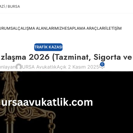
ZI / BURSA
URUMSAL
ÇALIŞMA ALANLARIMIZ
HESAPLAMA ARAÇLARI
İLETIŞIM
TRAFIK KAZASI
Uzlaşma 2026 (Tazminat, Sigorta ve
0
ınlayan
URSA Avukatlık
Açık 2 Kasım 2025