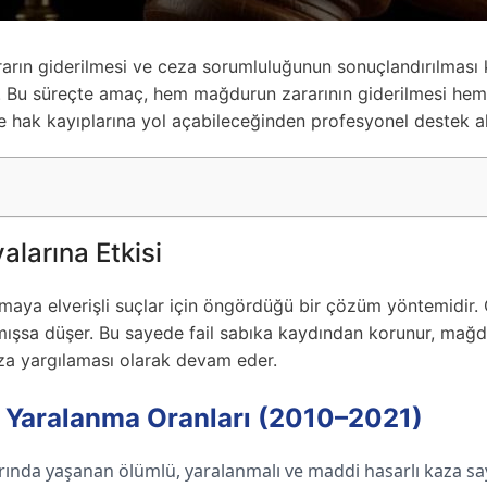
zararın giderilmesi ve ceza sorumluluğunun sonuçlandırılmas
 Bu süreçte amaç, hem mağdurun zararının giderilmesi hem de
e hak kayıplarına yol açabileceğinden profesyonel destek al
larına Etkisi
aya elverişli suçlar için öngördüğü bir çözüm yöntemidir. Öz
lmışsa düşer. Bu sayede fail sabıka kaydından korunur, mağ
za yargılaması olarak devam eder.
e Yaralanma Oranları (2010–2021)
arında yaşanan ölümlü, yaralanmalı ve maddi hasarlı kaza say