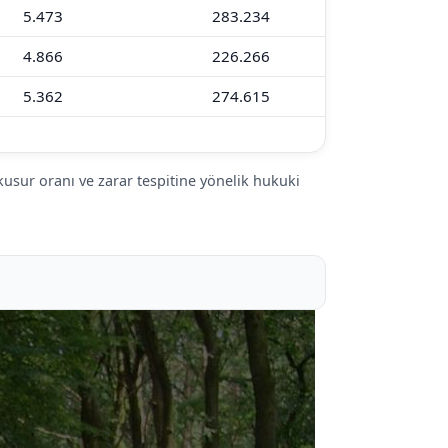
5.473
283.234
4.866
226.266
5.362
274.615
 kusur oranı ve zarar tespitine yönelik hukuki