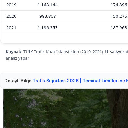
2019
1.168.144
174.896
2020
983.808
150.275
2021
1.186.353
187.963
Kaynak:
TÜİK Trafik Kaza İstatistikleri (2010–2021). Ursa Avukat
analiz yapar.
Detaylı Bilgi:
Trafik Sigortası 2026 | Teminat Limitleri ve