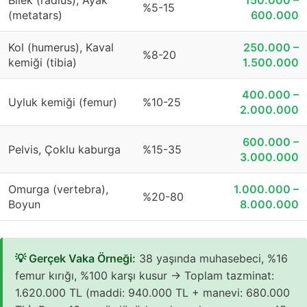
%5-15
(metatars)
600.000
Kol (humerus), Kaval
250.000 –
%8-20
kemiği (tibia)
1.500.000
400.000 –
Uyluk kemiği (femur)
%10-25
2.000.000
600.000 –
Pelvis, Çoklu kaburga
%15-35
3.000.000
Omurga (vertebra),
1.000.000 –
%20-80
Boyun
8.000.000
💡 Gerçek Vaka Örneği:
38 yaşında muhasebeci, %16
femur kırığı, %100 karşı kusur → Toplam tazminat:
1.620.000 TL (maddi: 940.000 TL + manevi: 680.000