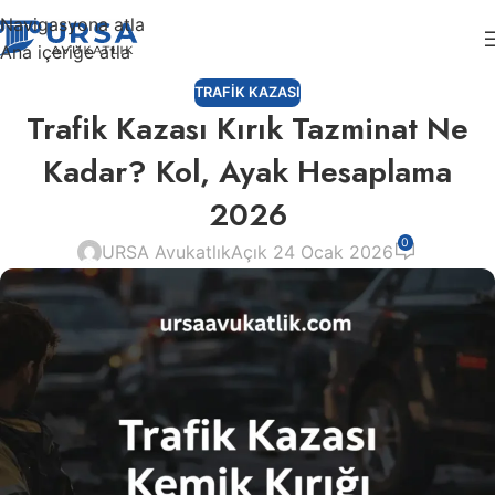
Navigasyona atla
Ana içeriğe atla
TRAFIK KAZASI
Trafik Kazası Kırık Tazminat Ne
Kadar? Kol, Ayak Hesaplama
2026
0
URSA Avukatlık
Açık 24 Ocak 2026