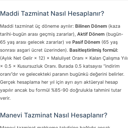
Maddi Tazminat Nasıl Hesaplanır?
Maddi tazminat üç döneme ayrılır:
Bilinen Dönem
(kaza
tarihi-bugün arası geçmiş zararlar),
Aktif Dönem
(bugün-
65 yaş arası gelecek zararlar) ve
Pasif Dönem
(65 yaş
sonrası asgari ücret üzerinden).
Basitleştirilmiş formül:
(Aylık Net Gelir × 12) × Maluliyet Oranı × Kalan Çalışma Yılı
× 0.5 × Kusursuzluk Oranı. Burada 0.5 katsayısı “indirim
oranı”dır ve gelecekteki paranın bugünkü değerini belirler.
Gerçek hesaplama her yıl için ayrı ayrı aktüeryal hesap
yapılır ancak bu formül %85-90 doğrulukla tahmini tutar
verir.
Manevi Tazminat Nasıl Hesaplanır?
Manevi tazminat mahkeme takdirine bağlıdır ancak