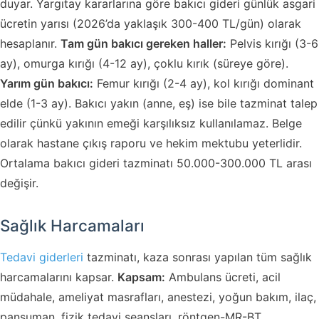
duyar. Yargıtay kararlarına göre bakıcı gideri günlük asgari
ücretin yarısı (2026’da yaklaşık 300-400 TL/gün) olarak
hesaplanır.
Tam gün bakıcı gereken haller:
Pelvis kırığı (3-6
ay), omurga kırığı (4-12 ay), çoklu kırık (süreye göre).
Yarım gün bakıcı:
Femur kırığı (2-4 ay), kol kırığı dominant
elde (1-3 ay). Bakıcı yakın (anne, eş) ise bile tazminat talep
edilir çünkü yakının emeği karşılıksız kullanılamaz. Belge
olarak hastane çıkış raporu ve hekim mektubu yeterlidir.
Ortalama bakıcı gideri tazminatı 50.000-300.000 TL arası
değişir.
Sağlık Harcamaları
Tedavi giderleri
tazminatı, kaza sonrası yapılan tüm sağlık
harcamalarını kapsar.
Kapsam:
Ambulans ücreti, acil
müdahale, ameliyat masrafları, anestezi, yoğun bakım, ilaç,
pansuman, fizik tedavi seansları, röntgen-MR-BT