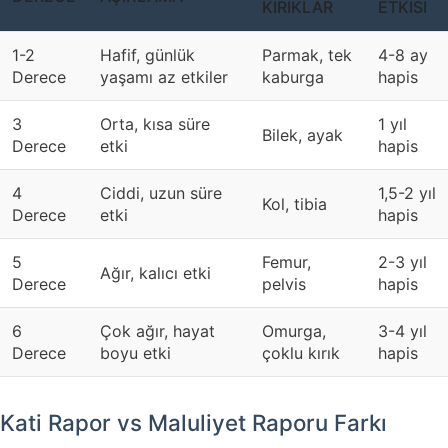
KIRIKLAR
ETKISI
1-2
Hafif, günlük
Parmak, tek
4-8 ay
Derece
yaşamı az etkiler
kaburga
hapis
3
Orta, kısa süre
1 yıl
Bilek, ayak
Derece
etki
hapis
4
Ciddi, uzun süre
1,5-2 yıl
Kol, tibia
Derece
etki
hapis
5
Femur,
2-3 yıl
Ağır, kalıcı etki
Derece
pelvis
hapis
6
Çok ağır, hayat
Omurga,
3-4 yıl
Derece
boyu etki
çoklu kırık
hapis
Kati Rapor vs Maluliyet Raporu Farkı