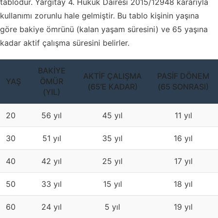
tablodur. Yargıtay 4. Hukuk Dairesi 2015/12948 kararıyla
kullanımı zorunlu hale gelmiştir. Bu tablo kişinin yaşına
göre bakiye ömrünü (kalan yaşam süresini) ve 65 yaşına
kadar aktif çalışma süresini belirler.
BAKIYE
AKTIF ÇALIŞMA
PASIF DÖNEM
YAŞ
ÖMÜR
(65’E KADAR)
(65 SONRASI)
(YIL)
20
56 yıl
45 yıl
11 yıl
30
51 yıl
35 yıl
16 yıl
40
42 yıl
25 yıl
17 yıl
50
33 yıl
15 yıl
18 yıl
60
24 yıl
5 yıl
19 yıl