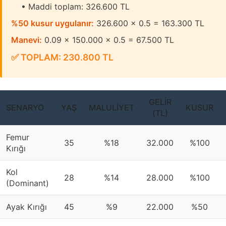
• Maddi toplam: 326.600 TL
%50 kusur uygulanır:
326.600 × 0.5 = 163.300 TL
Manevi:
0.09 × 150.000 × 0.5 = 67.500 TL
✅ TOPLAM: 230.800 TL
GELIR
SENARYO
YAŞ
MALULIYET
KUSUR
(TL)
Femur
35
%18
32.000
%100
Kırığı
Kol
28
%14
28.000
%100
(Dominant)
Ayak Kırığı
45
%9
22.000
%50