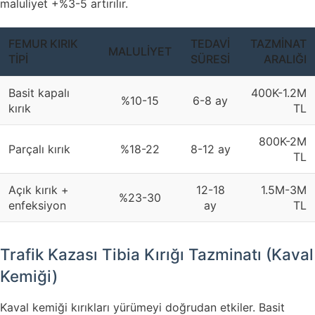
maluliyet +%3-5 artırılır.
FEMUR KIRIK
TEDAVI
TAZMINAT
MALULIYET
TIPI
SÜRESI
ARALIĞI
Basit kapalı
400K-1.2M
%10-15
6-8 ay
kırık
TL
800K-2M
Parçalı kırık
%18-22
8-12 ay
TL
Açık kırık +
12-18
1.5M-3M
%23-30
enfeksiyon
ay
TL
Trafik Kazası Tibia Kırığı Tazminatı (Kaval
Kemiği)
Kaval kemiği kırıkları yürümeyi doğrudan etkiler. Basit