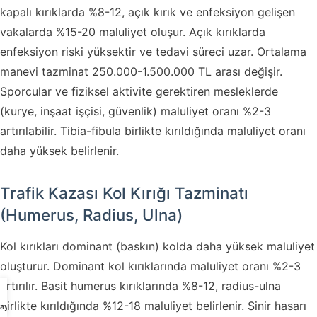
kapalı kırıklarda %8-12, açık kırık ve enfeksiyon gelişen
vakalarda %15-20 maluliyet oluşur. Açık kırıklarda
enfeksiyon riski yüksektir ve tedavi süreci uzar. Ortalama
manevi tazminat 250.000-1.500.000 TL arası değişir.
Sporcular ve fiziksel aktivite gerektiren mesleklerde
(kurye, inşaat işçisi, güvenlik) maluliyet oranı %2-3
artırılabilir. Tibia-fibula birlikte kırıldığında maluliyet oranı
daha yüksek belirlenir.
Trafik Kazası Kol Kırığı Tazminatı
(Humerus, Radius, Ulna)
Kol kırıkları dominant (baskın) kolda daha yüksek maluliyet
oluşturur. Dominant kol kırıklarında maluliyet oranı %2-3
artırılır. Basit humerus kırıklarında %8-12, radius-ulna
birlikte kırıldığında %12-18 maluliyet belirlenir. Sinir hasarı
ayın