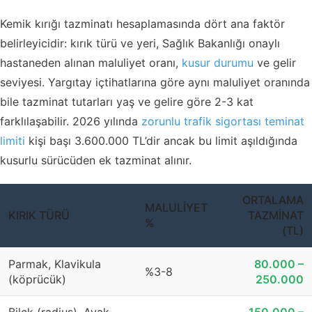
Kemik kırığı tazminatı hesaplamasında dört ana faktör
belirleyicidir: kırık türü ve yeri, Sağlık Bakanlığı onaylı
hastaneden alınan maluliyet oranı,
kusur durumu
ve gelir
seviyesi. Yargıtay içtihatlarına göre aynı maluliyet oranında
bile tazminat tutarları yaş ve gelire göre 2-3 kat
farklılaşabilir. 2026 yılında
zorunlu trafik sigortası teminat
limiti
kişi başı 3.600.000 TL’dir ancak bu limit aşıldığında
kusurlu sürücüden ek tazminat alınır.
ORTALAMA
MALULIYET
KIRIK TÜRÜ
TAZMINAT
%
(TL)
Parmak, Klavikula
80.000 –
%3-8
(köprücük)
250.000
Bilek (radius), Ayak
150.000 –