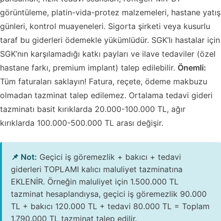
görüntüleme, platin-vida-protez malzemeleri, hastane yatış
günleri, kontrol muayeneleri. Sigorta şirketi veya kusurlu
taraf bu giderleri ödemekle yükümlüdür. SGK’lı hastalar için
SGK’nın karşılamadığı katkı payları ve ilave tedaviler (özel
hastane farkı, premium implant) talep edilebilir.
Önemli:
Tüm faturaları saklayın! Fatura, reçete, ödeme makbuzu
olmadan tazminat talep edilemez. Ortalama tedavi gideri
tazminatı basit kırıklarda 20.000-100.000 TL, ağır
kırıklarda 100.000-500.000 TL arası değişir.
📌 Not:
Geçici iş göremezlik + bakıcı + tedavi
giderleri TOPLAMI kalıcı maluliyet tazminatına
EKLENİR. Örneğin maluliyet için 1.500.000 TL
tazminat hesaplandıysa, geçici iş göremezlik 90.000
TL + bakıcı 120.000 TL + tedavi 80.000 TL = Toplam
1.790.000 TL tazminat talep edilir.